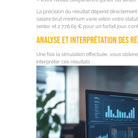
La précision du résultat dépend directement 
salaire brut minimum varie selon votre statut
senior, et 2 778,65 € pour un forfait jour, c
Analyse et interprétation des r
Une fois la simulation effectuée, vous obten
interpréter ces résultats :